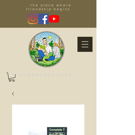
...the place where
friendship begins
Djangoreptiles