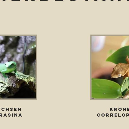
echsen
Kron
rasina
correlop