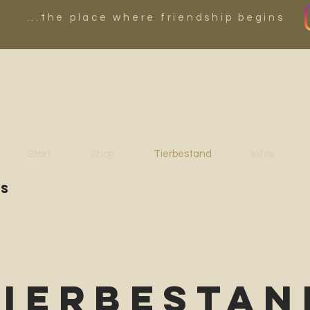
...the place where friendship begins
Start
Shop
Tierbestand
Infos
es
Tierbestan