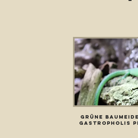
grüne baumeid
Gastropholis P