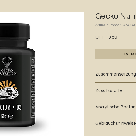
Gecko Nutr
Artikelnummer: GNCD3
Preis
CHF 13.50
In 
Zusammensetzung
Rotalgenkalk (Litho
Zusatzstoffe
Calciumcarbonat
Ernährungsphysiologi
Analytische Bestan
D3 (3a671) 55.000 I.E.
Calcium 35,6 %, Pho
Gebrauchshinweise
Trocken, geschützt v