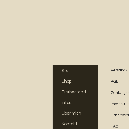
Versand &
Start
Shop
AGB
Tierbestand
Zahlungs
Infos
Impressu
Über mich
Datensch
Kontakt
FAQ