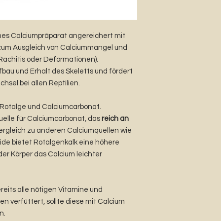
NICHT im Kühlschran
innerhalb von 3 Mon
mes Calciumpräparat angereichert mit
 zum Ausgleich von Calciummangel und
Rachitis oder Deformationen).
bau und Erhalt des Skeletts und fördert
sel bei allen Reptilien.
 Rotalge und Calciumcarbonat.
Quelle für Calciumcarbonat, das
reich an
Vergleich zu anderen Calciumquellen wie
eide bietet Rotalgenkalk eine höhere
er Körper das Calcium leichter
ereits alle nötigen Vitamine und
en verfüttert, sollte diese mit Calcium
n.