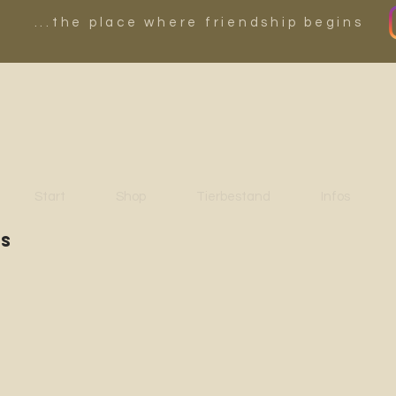
...the place where friendship begins
Start
Shop
Tierbestand
Infos
es