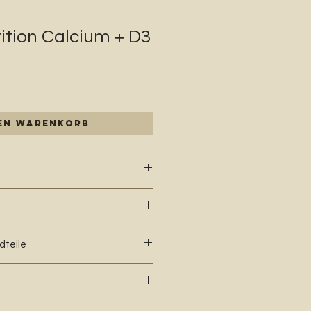
ition Calcium + D3
den Warenkorb
thamnium calcareum),
sche Zusatzstoffe je kg: Vitamin
dteile
sphor 0,03 %, Natrium 0,24 %
or Sonnenlicht, bei 15-25 °C,