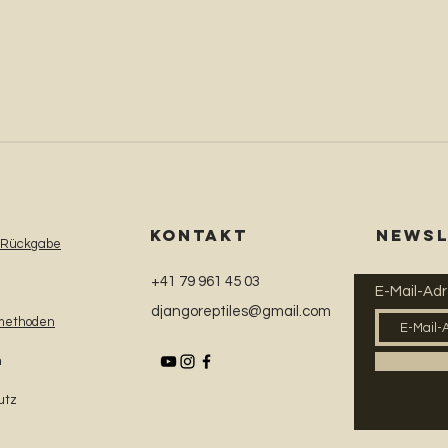
KONTAKT
NEWSL
 Rückgabe
+41 79 961 45 03
E-Mail-Ad
djangoreptiles@gmail.com
methoden
m
utz