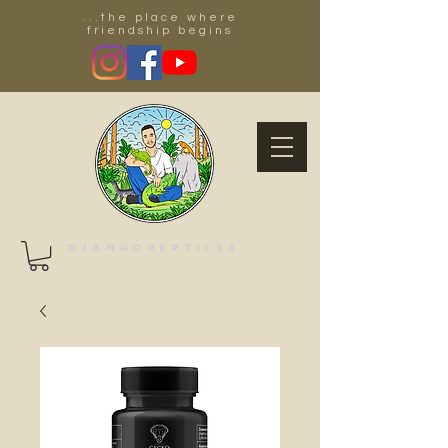
...the place where
friendship begins
Djangoreptiles