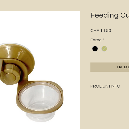
Feeding Cu
Preis
CHF 14.50
Farbe
*
In 
PRODUKTINFO
Produktgrösse: 1
Material: Kunststo
Leicht zu reinige
Individuell platzi