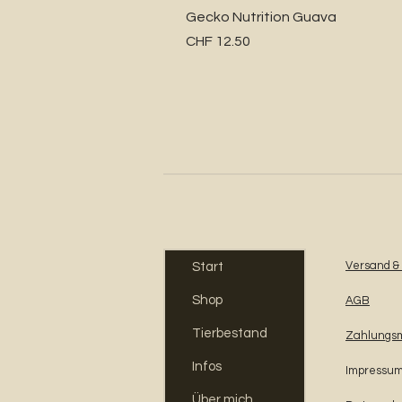
Gecko Nutrition Guava
Preis
CHF 12.50
Versand &
Start
Shop
AGB
Tierbestand
Zahlungs
Infos
Impressu
Über mich