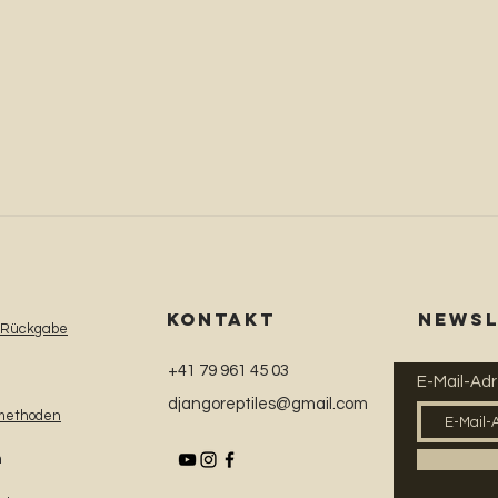
Schnellansicht
KONTAKT
NEWSL
 Rückgabe
+41 79 961 45 03
E-Mail-Ad
djangoreptiles@gmail.com
methoden
m