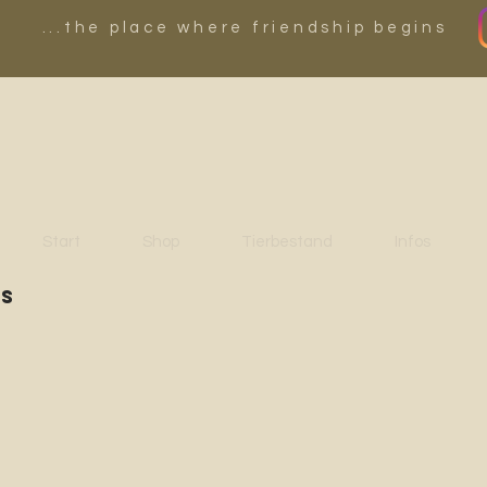
...the place where friendship begins
Start
Shop
Tierbestand
Infos
es