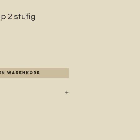
p 2 stufig
den Warenkorb
2,5cm/2,5cm/6,5 cm
ff
n
erbar